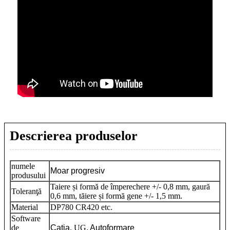
Descrierea produselor
numele
Moar progresiv
produsului
Taiere și formă de împerechere +/- 0,8 mm, gaură
Toleranţă
0,6 mm, tăiere și formă gene +/- 1,5 mm.
Material
DP780 CR420 etc.
Software
de
Catia
, UG
, Autoformare