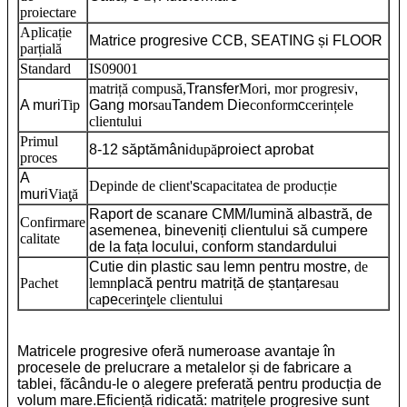
proiectare
Aplicație
Matrice progresive CCB, SEATING și FLOOR
parțială
Standard
IS09001
matriță compusă,
Transfer
Mori, mor progresiv
,
A muri
Tip
Gang mor
sau
Tandem Die
conform
c
cerințele
clientului
Primul
8-12 săptămâni
după
proiect aprobat
proces
A
Depinde de client'
s
capacitatea de producție
muri
Viaţă
Raport de scanare CMM/lumină albastră, de
Confirmare
asemenea, bineveniți clientului să cumpere
calitate
de la fața locului, conform standardului
Cutie din plastic sau lemn pentru mostre
, de
Pachet
lemn
placă pentru matriță de ștanțare
sau
ca
pe
cerinţele clientului
Matricele progresive oferă numeroase avantaje în
procesele de prelucrare a metalelor și de fabricare a
tablei, făcându-le o alegere preferată pentru producția de
volum mare.
Eficiență ridicată: matrițele progresive sunt