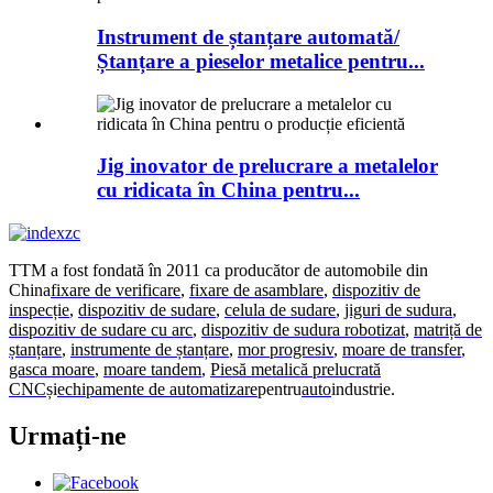
Instrument de ștanțare automată/
Ștanțare a pieselor metalice pentru...
Jig inovator de prelucrare a metalelor
cu ridicata în China pentru...
TTM a fost fondată în 2011 ca producător de automobile din
China
fixare de verificare
,
fixare de asamblare
,
dispozitiv de
inspecție
,
dispozitiv de sudare
,
celula de sudare
,
jiguri de sudura
,
dispozitiv de sudare cu arc
,
dispozitiv de sudura robotizat
,
matriță de
ștanțare
,
instrumente de ștanțare
,
mor progresiv
,
moare de transfer
,
gasca moare
,
moare tandem
,
Piesă metalică prelucrată
CNC
și
echipamente de automatizare
pentru
auto
industrie.
Urmați-ne