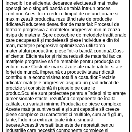
incredibil de eficiente, deoarece efectuează mai multe
operații pe o singură bandă de tablă într-un proces
continuu.Acest lucru reduce timpul de nefuncționare și
maximizează producția, rezultând rate de producție
ridicate.
Reducerea deșeurilor de material: Procesul de
formare progresivă a matrițelor progresive minimizează
risipa de material.Spre deosebire de metodele tradiționale
care decupează și modelează piese individuale din foi
mari, matrițele progresive optimizează utilizarea
materialului producând piese într-o bandă continuă.
Cost-
eficiente: Eficiența lor și risipa redusă de material fac ca
matrițele progresive să fie rentabile pentru producția de
volum mare.Costurile mai scăzute ale materialelor și ale
forței de muncă, împreună cu productivitatea ridicată,
contribuie la economisirea totală a costurilor.
Precizie
ridicată: matrițele progresive asigură un grad ridicat de
precizie și consistență în piesele pe care le
produc.Sculele sunt proiectate pentru a îndeplini toleranțe
dimensionale stricte, rezultând componente de înaltă
calitate, cu variații minime.
Producția de piese complexe:
Aceste matrițe sunt versatile și sunt capabile să creeze
piese complexe cu caracteristici multiple, cum ar fi găuri,
fante, îndoiri și extruzii, toate într-o singură
trecere.Această versatilitate este de neprețuit pentru
industriile care necesită componente complexe și