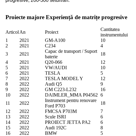
progresive, 200-300 seturi/an.
Proiecte majore Experiență de matrițe progresive
Cantitatea
Articol
An
Proiect
instrumentului
1
2021
GM-A100
10
2
2021
C234
4
Capac de transport / Suport
3
2021
18
baterie
4
2021
Q20-066
12
5
2021
VW/AUDI
10
6
2021
TESLA
5
7
2022
TESLA MODEL Y
12
8
2022
Audi Q5
9
9
2022
GM C223-L232
16
10
2022
DAIMLER_MMA P04562
6
Instrument pentru renovare
11
2022
18
Ford P703
12
2022
FMCSA P703M
7
13
2022
Scule ISRI
6
14
2022
PROIECT JETTA PA2
6
15
2022
Audi 192C
8
16
2022
BMW
5