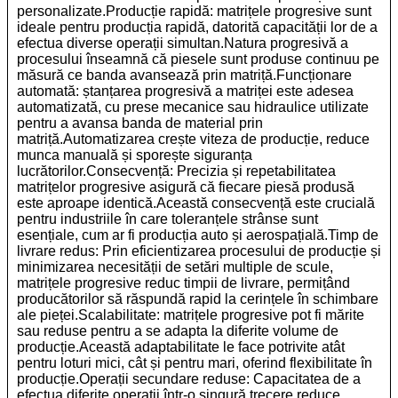
personalizate.
Producție rapidă: matrițele progresive sunt
ideale pentru producția rapidă, datorită capacității lor de a
efectua diverse operații simultan.Natura progresivă a
procesului înseamnă că piesele sunt produse continuu pe
măsură ce banda avansează prin matriță.
Funcționare
automată: ștanțarea progresivă a matriței este adesea
automatizată, cu prese mecanice sau hidraulice utilizate
pentru a avansa banda de material prin
matriță.Automatizarea crește viteza de producție, reduce
munca manuală și sporește siguranța
lucrătorilor.
Consecvență: Precizia și repetabilitatea
matrițelor progresive asigură că fiecare piesă produsă
este aproape identică.Această consecvență este crucială
pentru industriile în care toleranțele strânse sunt
esențiale, cum ar fi producția auto și aerospațială.
Timp de
livrare redus: Prin eficientizarea procesului de producție și
minimizarea necesității de setări multiple de scule,
matrițele progresive reduc timpii de livrare, permițând
producătorilor să răspundă rapid la cerințele în schimbare
ale pieței.
Scalabilitate: matrițele progresive pot fi mărite
sau reduse pentru a se adapta la diferite volume de
producție.Această adaptabilitate le face potrivite atât
pentru loturi mici, cât și pentru mari, oferind flexibilitate în
producție.
Operații secundare reduse: Capacitatea de a
efectua diferite operații într-o singură trecere reduce