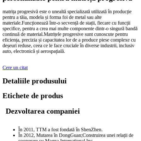
matrița progresivă este o unealtă specializată utilizată în producție
pentru a tăia, modela și forma foi de metal sau alte
materiale.Funcționează într-o secvență de stații, fiecare cu funcții
specifice, pentru a crea mai multe componente dintr-o singură bandă
continuă de material.Matrițele progresive sunt cunoscute pentru
eficiența, precizia și capacitatea lor de a produce piese complexe cu
deșeuri reduse, ceea ce le face cruciale în diverse industrii, inclusiv
auto, electronică și aerospațială.
Cere un citat
Detaliile produsului
Etichete de produs
Dezvoltarea companiei
În 2011, TTM a fost fondată în ShenZhen.
În 2012, Mutarea în DongGuan;Construirea unei relații de
cooperare cu Magna International Inc.