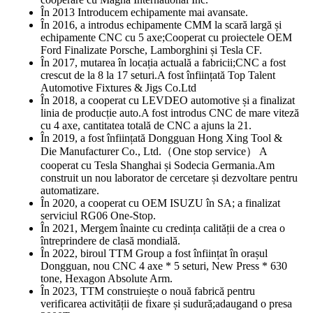
În 2013 Introducem echipamente mai avansate.
În 2016, a introdus echipamente CMM la scară largă și
echipamente CNC cu 5 axe;Cooperat cu proiectele OEM
Ford Finalizate Porsche, Lamborghini și Tesla CF.
În 2017, mutarea în locația actuală a fabricii;CNC a fost
crescut de la 8 la 17 seturi.A fost înființată Top Talent
Automotive Fixtures & Jigs Co.Ltd
În 2018, a cooperat cu LEVDEO automotive și a finalizat
linia de producție auto.A fost introdus CNC de mare viteză
cu 4 axe, cantitatea totală de CNC a ajuns la 21.
În 2019, a fost înființată Dongguan Hong Xing Tool &
Die Manufacturer Co., Ltd.（One stop service） A
cooperat cu Tesla Shanghai și Sodecia Germania.Am
construit un nou laborator de cercetare și dezvoltare pentru
automatizare.
În 2020, a cooperat cu OEM ISUZU în SA; a finalizat
serviciul RG06 One-Stop.
În 2021, Mergem înainte cu credința calității de a crea o
întreprindere de clasă mondială.
În 2022, biroul TTM Group a fost înființat în orașul
Dongguan, nou CNC 4 axe * 5 seturi, New Press * 630
tone, Hexagon Absolute Arm.
În 2023, TTM construiește o nouă fabrică pentru
verificarea activității de fixare și sudură;adaugand o presa