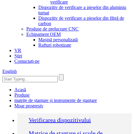
verificare
Dispozitiv de verificare a pieselor din aluminiu
turnat
Dispozitiv de verificare a pieselor din fibră de
carbon
Produse de prelucrare CNC
Echipament OEM
Mașină personalizată
Rafturi robotizate
VR
Știri
Contactaţi-ne
English
Acasă
Produse
matrițe de ștanțare și instrumente de ștanțare
Moar progresiv
Verificarea dispozitivului
Matrice de ștanțare și scule de